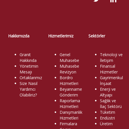
Hakkımızda
Hizmetlerimiz
Sektörler
Granit
Genel
Teknoloji ve
Hakkında
Muhasebe
İletişim
Yönetimin
Muhasebe
Finansal
Mesajı
Revizyon
Hizmetler
Ortaklarımız
Bordro
Gayrimenkul
Size Nasıl
Hizmetleri
İnşaat
Yardımcı
Beyanname
Enerji ve
Olabiliriz?
Gönderim
Altyapı
Raporlama
Sağlık ve
Hizmetleri
İlaç Sektörü
Danışmanlık
Tüketim
Hizmetleri
Endüstri
Firmalara
Üretim